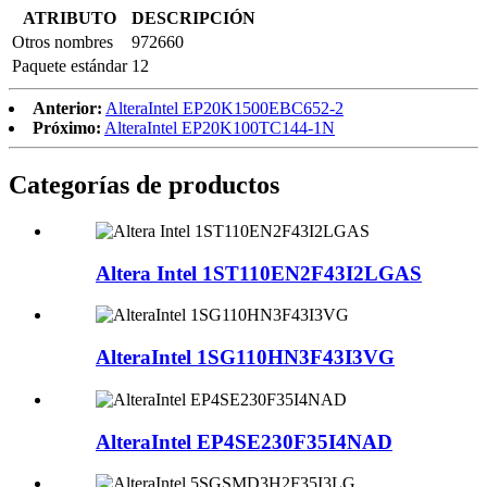
ATRIBUTO
DESCRIPCIÓN
Otros nombres
972660
Paquete estándar
12
Anterior:
AlteraIntel EP20K1500EBC652-2
Próximo:
AlteraIntel EP20K100TC144-1N
Categorías de productos
Altera Intel 1ST110EN2F43I2LGAS
AlteraIntel 1SG110HN3F43I3VG
AlteraIntel EP4SE230F35I4NAD