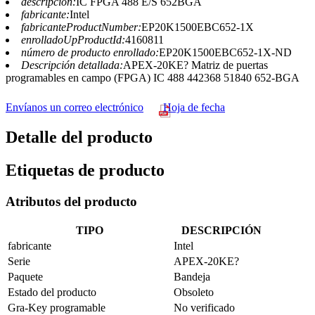
descripción:
IC FPGA 488 E/S 652BGA
fabricante:
Intel
fabricanteProductNumber:
EP20K1500EBC652-1X
enrolladoUpProductId:
4160811
número de producto enrollado:
EP20K1500EBC652-1X-ND
Descripción detallada:
APEX-20KE? Matriz de puertas
programables en campo (FPGA) IC 488 442368 51840 652-BGA
Envíanos un correo electrónico
Hoja de fecha
Detalle del producto
Etiquetas de producto
Atributos del producto
TIPO
DESCRIPCIÓN
fabricante
Intel
Serie
APEX-20KE?
Paquete
Bandeja
Estado del producto
Obsoleto
Gra-Key programable
No verificado