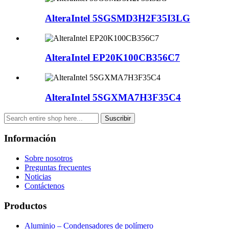
AlteraIntel 5SGSMD3H2F35I3LG
AlteraIntel EP20K100CB356C7
AlteraIntel 5SGXMA7H3F35C4
Suscribir
Información
Sobre nosotros
Preguntas frecuentes
Noticias
Contáctenos
Productos
Aluminio – Condensadores de polímero