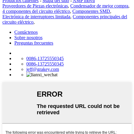
Productos calientes
-
Mapa del sitio
-
AMP móvil
Proveedores de Piezas electrónicas
,
Condensador de mejor compra
,
4 componentes del circuito eléctrico
,
Componentes SMD
,
Electrónica de interruptores limitada
,
Componentes principales del
circuito eléctrico
,
Contáctenos
Sobre nosotros
Preguntas frecuentes
0086-13725550345
0086-13725550345
jeff@grakey.com