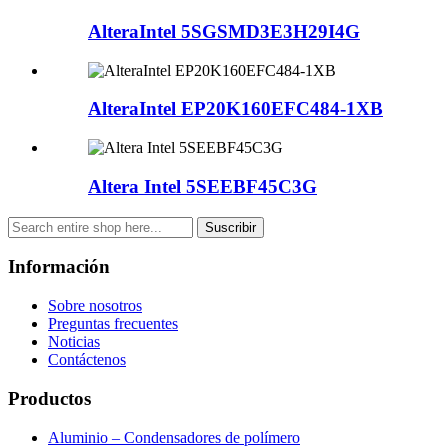
AlteraIntel 5SGSMD3E3H29I4G
AlteraIntel EP20K160EFC484-1XB
Altera Intel 5SEEBF45C3G
Suscribir
Información
Sobre nosotros
Preguntas frecuentes
Noticias
Contáctenos
Productos
Aluminio – Condensadores de polímero