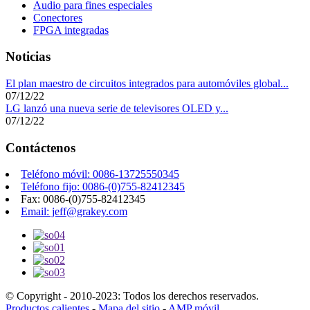
Audio para fines especiales
Conectores
FPGA integradas
Noticias
El plan maestro de circuitos integrados para automóviles global...
07/12/22
LG lanzó una nueva serie de televisores OLED y...
07/12/22
Contáctenos
Teléfono móvil: 0086-13725550345
Teléfono fijo: 0086-(0)755-82412345
Fax: 0086-(0)755-82412345
Email: jeff@grakey.com
© Copyright - 2010-2023: Todos los derechos reservados.
Productos calientes
-
Mapa del sitio
-
AMP móvil