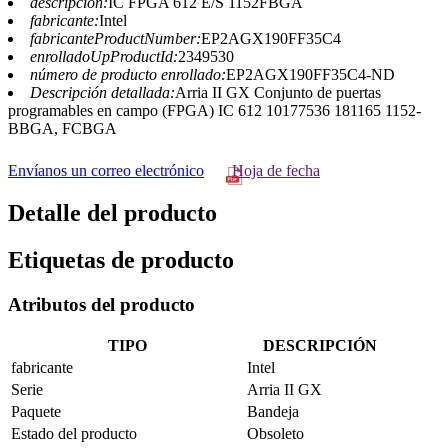
descripción:
IC FPGA 612 E/S 1152FBGA
fabricante:
Intel
fabricanteProductNumber:
EP2AGX190FF35C4
enrolladoUpProductId:
2349530
número de producto enrollado:
EP2AGX190FF35C4-ND
Descripción detallada:
Arria II GX Conjunto de puertas
programables en campo (FPGA) IC 612 10177536 181165 1152-
BBGA, FCBGA
Envíanos un correo electrónico
Hoja de fecha
Detalle del producto
Etiquetas de producto
Atributos del producto
TIPO
DESCRIPCIÓN
fabricante
Intel
Serie
Arria II GX
Paquete
Bandeja
Estado del producto
Obsoleto