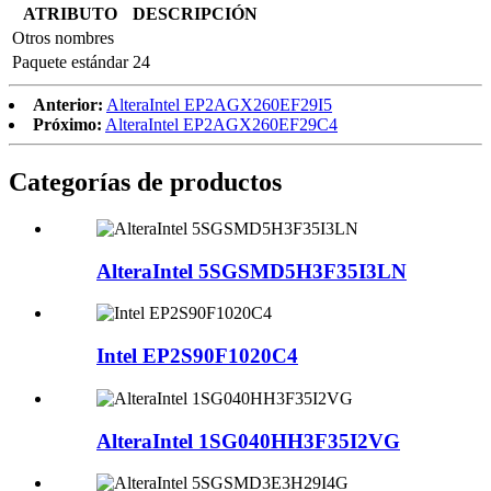
ATRIBUTO
DESCRIPCIÓN
Otros nombres
Paquete estándar
24
Anterior:
AlteraIntel EP2AGX260EF29I5
Próximo:
AlteraIntel EP2AGX260EF29C4
Categorías de productos
AlteraIntel 5SGSMD5H3F35I3LN
Intel EP2S90F1020C4
AlteraIntel 1SG040HH3F35I2VG